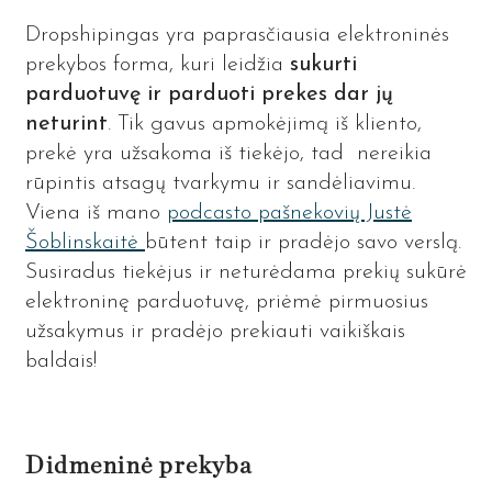
Dropshipingas yra paprasčiausia elektroninės
prekybos forma, kuri leidžia
sukurti
parduotuvę ir parduoti prekes dar jų
neturint
. Tik gavus apmokėjimą iš kliento,
prekė yra užsakoma iš tiekėjo, tad nereikia
rūpintis atsagų tvarkymu ir sandėliavimu.
Viena iš mano
podcasto pašnekovių Justė
Šoblinskaitė
būtent taip ir pradėjo savo verslą.
Susiradus tiekėjus ir neturėdama prekių sukūrė
elektroninę parduotuvę, priėmė pirmuosius
užsakymus ir pradėjo prekiauti vaikiškais
baldais!
Didmeninė prekyba