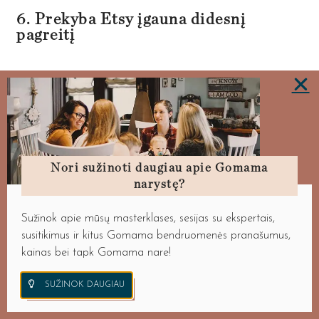
6. Prekyba Etsy įgauna didesnį
pagreitį
Prasidėjus karantinui ne vienas smulkusis
verslas pradėjo galvoti apie prekybą internetu.
Būtent Etsy platforma
atvėrė galimybes
smulkiesiems verslams
ir jie sėkmingai galėjo
perkelti savo verslą į interneto erdvę bei
Nori sužinoti daugiau apie Gomama
padidinti pajamas.
narystę?
Apie tai, kaip pradėti prekybą Etsy
Sužinok apie mūsų masterklases, sesijas su ekspertais,
platformoje, kaip tapti matomu ir išsiskirti tarp
susitikimus ir kitus Gomama bendruomenės pranašumus,
kainas bei tapk Gomama nare!
šimtų tūkstančių kitų prekeivių ir netgi, kaip
įforminti Etsy veikla sužinosi
Gomama
SUŽINOK DAUGIAU
kursuose su Dovile Mikelėniene
, Etsy
specialiste. Kursus peržiūrėti gali