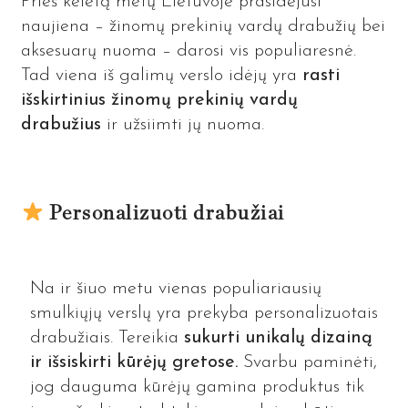
Prieš keletą metų Lietuvoje prasidėjusi
naujiena – žinomų prekinių vardų drabužių bei
aksesuarų nuoma – darosi vis populiaresnė.
Tad viena iš galimų verslo idėjų yra
rasti
išskirtinius žinomų prekinių vardų
drabužius
ir užsiimti jų nuoma.
Personalizuoti drabužiai
Na ir šiuo metu vienas populiariausių
smulkiųjų verslų yra prekyba personalizuotais
drabužiais. Tereikia
sukurti unikalų dizainą
ir išsiskirti kūrėjų gretose.
Svarbu paminėti,
jog dauguma kūrėjų gamina produktus tik