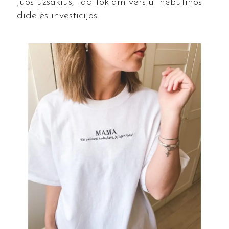
juos užsakius, tad tokiam verslui nebūtinos
didelės investicijos.