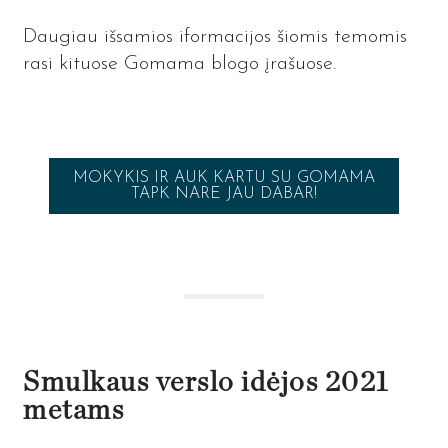
Daugiau išsamios iformacijos šiomis temomis
rasi kituose Gomama blogo įrašuose.
MOKYKIS IR AUK KARTU SU GOMAMA
TAPK NARE JAU DABAR!
Smulkaus verslo idėjos 2021
metams