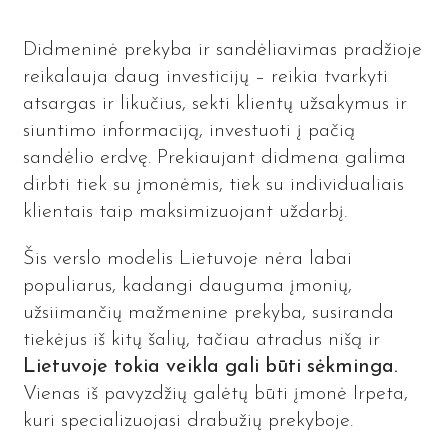
Didmeninė prekyba ir sandėliavimas pradžioje
reikalauja daug investicijų – reikia tvarkyti
atsargas ir likučius, sekti klientų užsakymus ir
siuntimo informaciją, investuoti į pačią
sandėlio erdvę. Prekiaujant didmena galima
dirbti tiek su įmonėmis, tiek su individualiais
klientais taip maksimizuojant uždarbį.
Šis verslo modelis Lietuvoje nėra labai
populiarus, kadangi dauguma įmonių,
užsiimančių mažmenine prekyba, susiranda
tiekėjus iš kitų šalių, tačiau atradus nišą ir
Lietuvoje tokia veikla gali būti sėkminga.
Vienas iš pavyzdžių galėtų būti įmonė Irpeta,
kuri specializuojasi drabužių prekyboje.