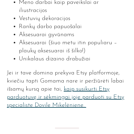
Meno darbai kaip paveikslai ar
iliustracijos
Vestuvių dekoracijos
Rankų darbo papuošalai
Aksesuarai gyvūnams
Aksesuarai (šiuo metu itin populiaru –
plaukų aksesuarai iš šilko!)
Unikalaus dizaino drabužiai
Jei ir tave domina prekyva Etsy platformoje,
kviečiu tapti Gomama nare ir peržiūrėti labai
išsamų kursą apie tai,
kaip susikurti Etsy
parduotuvę ir sėkmingai joje parduoti su Etsy
specialiste Dovile Mikelėniene.