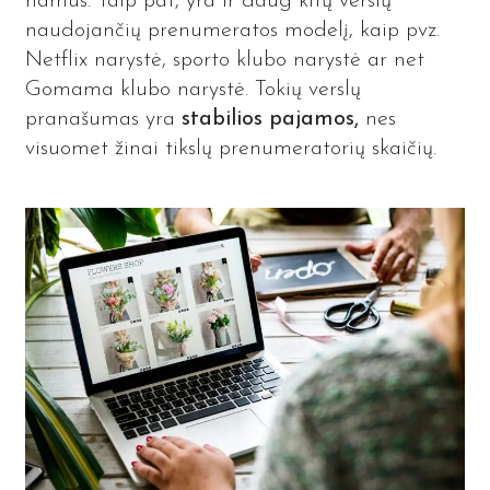
namus. Taip pat, yra ir daug kitų verslų
naudojančių prenumeratos modelį, kaip pvz.
Netflix narystė, sporto klubo narystė ar net
Gomama klubo narystė. Tokių verslų
pranašumas yra
stabilios pajamos,
nes
visuomet žinai tikslų prenumeratorių skaičių.