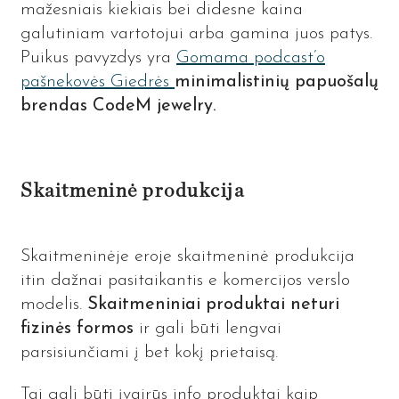
mažesniais kiekiais bei didesne kaina
galutiniam vartotojui arba gamina juos patys.
Puikus pavyzdys yra
Gomama podcast’o
pašnekovės Giedrės
minimalistinių papuošalų
brendas CodeM jewelry.
Skaitmeninė produkcija
Skaitmeninėje eroje skaitmeninė produkcija
itin dažnai pasitaikantis e komercijos verslo
modelis.
Skaitmeniniai produktai neturi
fizinės formos
ir gali būti lengvai
parsisiunčiami į bet kokį prietaisą.
Tai gali būti įvairūs info produktai kaip