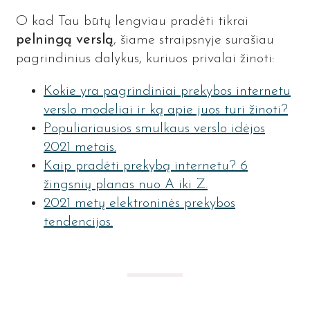
O kad Tau būtų lengviau pradėti tikrai
pelningą verslą
, šiame straipsnyje surašiau
pagrindinius dalykus, kuriuos privalai žinoti:
Kokie yra pagrindiniai prekybos internetu
verslo modeliai ir ką apie juos turi žinoti?
Populiariausios smulkaus verslo idėjos
2021 metais.
Kaip pradėti prekybą internetu? 6
žingsnių planas nuo A iki Z.
2021 metų elektroninės prekybos
tendencijos.