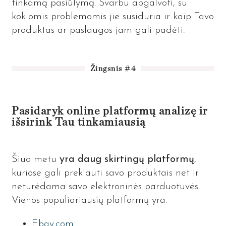
tinkamą pasiūlymą. Svarbu apgalvoti, su
kokiomis problemomis jie susiduria ir kaip Tavo
produktas ar paslaugos jam gali padėti.
Žingsnis #4
Pasidaryk online platformų analizę ir
išsirink Tau tinkamiausią
Šiuo metu
yra daug skirtingų platformų
,
kuriose gali prekiauti savo produktais net ir
neturėdama savo elektroninės parduotuvės.
Vienos populiariausių platformų yra:
Ebay.com