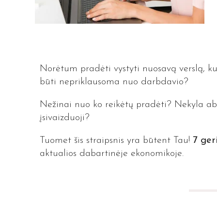
Norėtum pradėti vystyti nuosavą verslą, ku
būti nepriklausoma nuo darbdavio?
Nežinai nuo ko reikėtų pradėti? Nekyla abskr
įsivaizduoji?
Tuomet šis straipsnis yra būtent Tau!
7 ger
aktualios dabartinėje ekonomikoje.