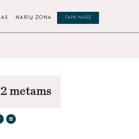
GAS
NARIŲ ZONA
TAPK NARE
22 metams