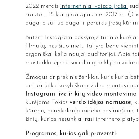
2022 metais
internetiniai vaizdo įrašai
suda
srauto – 15 kartų daugiau nei 2017 m. („Cisc
auga, o su tuo auga ir poreikis įrašų kūri
Būtent Instagram paskyroje turinio kūrėjai 
filmukų, nes šiuo metu tai yra bene vieninte
organiškai kelia naujai auditorijai. Apie 
masterklasėje su socialinių tinklų rinkodar
Žmogus ar prekinis ženklas, kuris kuria bet
ar turi laiko kokybiškam video montavimui
Instagram live ir kitų video montavimo
kūrėjams. Tokios
verslo idėjos
namuose
, k
kūrimu, nereikalauja didelio pasiruošimo, ta
žinių, kurias nesunkiai rasi interneto platyb
Programos, kurios gali praversti: