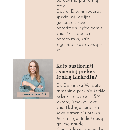
pardavimo platformų
Etsy.
Dovilė, Etsy rinkodaros
specialistė, dalijasi
geriausiais savo
patarimais ir įžvalgomis
kaip iškilti, padidinti
pardavimus, kaip
legalizuoti savo verslą ir
kt.
Kaip sustiprinti
asmeninį prekės
ženklą LinkedIn?
Dr. Dominyka Venciūtė -
asmeninio prekinio ženklo
lyderė Lietuvoje ir ISM
lektorė, išmokys Tave
kaip tikslingai dirbti su
savo asmeniniu prekės
ženklu ir gauti didžiausią
galimą naudą.
Kaip tikslingai susitvarkyti