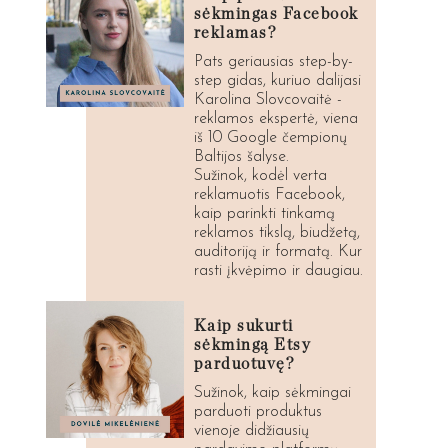
sėkmingas Facebook
reklamas?
Pats geriausias step-by-
step gidas, kuriuo dalijasi
Karolina Slovcovaitė -
reklamos ekspertė, viena
iš 10 Google čempionų
Baltijos šalyse.
Sužinok, kodėl verta
reklamuotis Facebook,
kaip parinkti tinkamą
reklamos tikslą, biudžetą,
auditoriją ir formatą. Kur
rasti įkvėpimo ir daugiau.
Kaip sukurti
sėkmingą Etsy
parduotuvę?
Sužinok, kaip sėkmingai
parduoti produktus
vienoje didžiausių