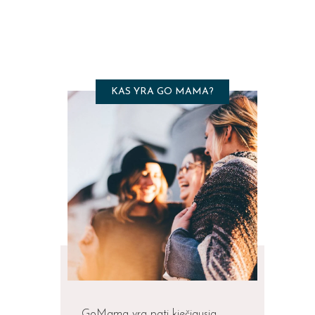
KAS YRA GO MAMA?
GoMama yra pati kiečiausia