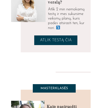
verslą?
Atlik 2 min nemokamą
testą ir mes sukursime
veiksmų planą, kuris
padės atsirasti ten, kur
nori.
ATLIK TESTĄ ČIA
MASTERKLASĖS
Kaip pasiruošti