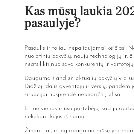
Kas mūsų laukia 202
pasaulyje?
Pasaulis ir toliau nepaliaujamai keičiasi. Ne
nuolatinių pokyčių, naujų technologijų ir,
ž
neatsilikti nuo savo konkurentų ir vartotojų
Dauguma šiandien aktualių pokyčių yra su
Didžioji dalis gyventojų ir verslų, pandemi
situacijai nusprendė nebegrįžti į ofisą.
Ir… ne vienas mūsų pastebėjo, kad jų darbas
nekeliant kojos iš namų.
Žinant tai, ir jog dauguma mūsų yra mamo