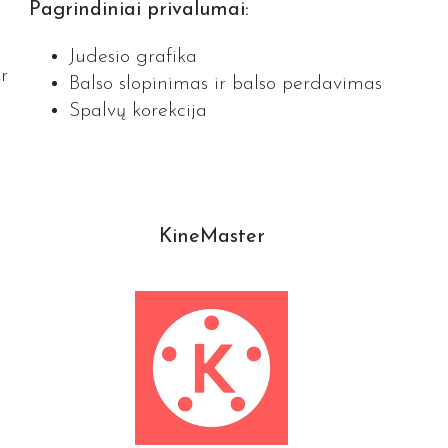
Pagrindiniai privalumai:
Judesio grafika
r
Balso slopinimas ir balso perdavimas
Spalvų korekcija
KineMaster