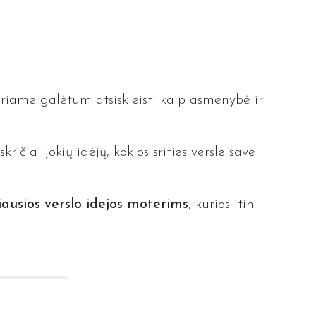
riame galėtum atsiskleisti kaip asmenybė ir
ičiai jokių idėjų, kokios srities versle save
iausios verslo idejos moterims
, kurios itin