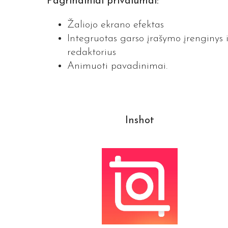
P
agrindiniai privalumai:
Žaliojo ekrano efektas
Integruotas garso įrašymo įrenginys i
redaktorius
Animuoti pavadinimai.
Inshot