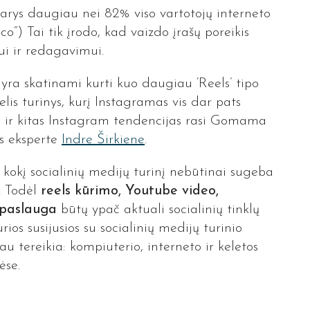
rys daugiau nei 82% viso vartotojų interneto
o“) Tai tik įrodo, kad vaizdo įrašų poreikis
mui ir redagavimui.
yra skatinami kurti kuo daugiau ‘Reels’ tipo
lis turinys, kurį Instagramas vis dar pats
tai ir kitas Instagram tendencijas rasi Gomama
os eksperte
Indre Širkiene
.
 kokį socialinių medijų turinį nebūtinai sugeba
. Todėl
reels kūrimo, Youtube video,
 paslauga
būtų ypač aktuali socialinių tinklų
urios susijusios su socialinių medijų turinio
u tereikia: kompiuterio, interneto ir keletos
ėse.