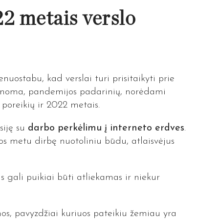
2 metais verslo
nuostabu, kad verslai turi prisitaikyti prie
inoma, pandemijos padarinių,
norėdami
 poreikių ir 2022 metais.
siję su
darbo perkėlimu į interneto erdves
.
jos metu dirbę nuotoliniu būdu, atlaisvėjus
 gali puikiai būti atliekamas ir niekur
s, pavyzdžiai kuriuos pateikiu žemiau yra