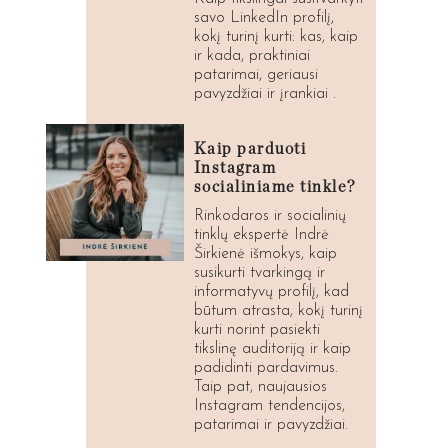
savo LinkedIn profilį,
kokį turinį kurti: kas, kaip
ir kada, praktiniai
patarimai, geriausi
pavyzdžiai ir įrankiai .
Kaip parduoti
Instagram
socialiniame tinkle?
Rinkodaros ir socialinių
tinklų ekspertė Indrė
Širkienė išmokys, kaip
susikurti tvarkingą ir
informatyvų profilį, kad
būtum atrasta, kokį turinį
kurti norint pasiekti
tikslinę auditoriją ir kaip
padidinti pardavimus.
Taip pat, naujausios
Instagram tendencijos,
patarimai ir pavyzdžiai.