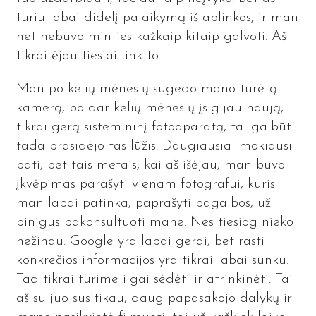
turiu labai didelį palaikymą iš aplinkos, ir man
net nebuvo minties kažkaip kitaip galvoti. Aš
tikrai ėjau tiesiai link to.
Man po kelių mėnesių sugedo mano turėtą
kamerą, po dar kelių mėnesių įsigijau naują,
tikrai gerą sistemininį fotoaparatą, tai galbūt
tada prasidėjo tas lūžis. Daugiausiai mokiausi
pati, bet tais metais, kai aš išėjau, man buvo
įkvėpimas parašyti vienam fotografui, kuris
man labai patinka, paprašyti pagalbos, už
pinigus pakonsultuoti mane. Nes tiesiog nieko
nežinau. Google yra labai gerai, bet rasti
konkrečios informacijos yra tikrai labai sunku.
Tad tikrai turime ilgai sėdėti ir atrinkinėti. Tai
aš su juo susitikau, daug papasakojo dalykų ir