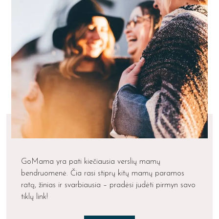
GoMama yra pati kiečiausia verslių mamų
bendruomenė. Čia rasi stiprų kitų mamų paramos
ratą, žinias ir svarbiausia – pradėsi judėti pirmyn savo
tiklų link!