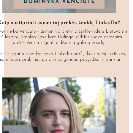
Kaip sustiprinti asmeninį prekės ženklą LinkedIn?
Dominyka Venciūtė - asmeninio prekinio ženklo lyderė Lietuvoje ir
M lektorė, išmokys Tave kaip tikslingai dirbti su savo asmeniniu
prekės ženklu ir gauti didžiausią galimą naudą.
 tikslingai susitvarkyti savo LinkedIn profilį, kokį turinį kurti: kas,
ip ir kada, praktiniai patarimai, geriausi pavyzdžiai ir įrankiai .