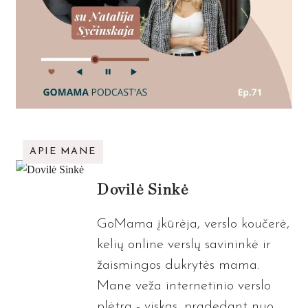
APIE MANE
Dovilė Sinkė
GoMama įkūrėja, verslo koučerė,
kelių online verslų savininkė ir
žaismingos dukrytės mama.
Mane veža internetinio verslo
plėtra - viskas, pradedant nuo