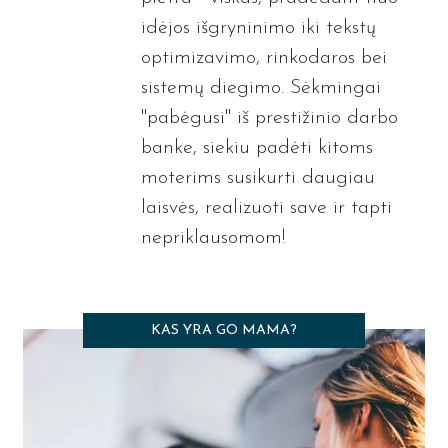
idėjos išgryninimo iki tekstų
optimizavimo, rinkodaros bei
sistemų diegimo. Sėkmingai
"pabėgusi" iš prestižinio darbo
banke, siekiu padėti kitoms
moterims susikurti daugiau
laisvės, realizuoti save ir tapti
nepriklausomom!
KAS YRA GO MAMA?