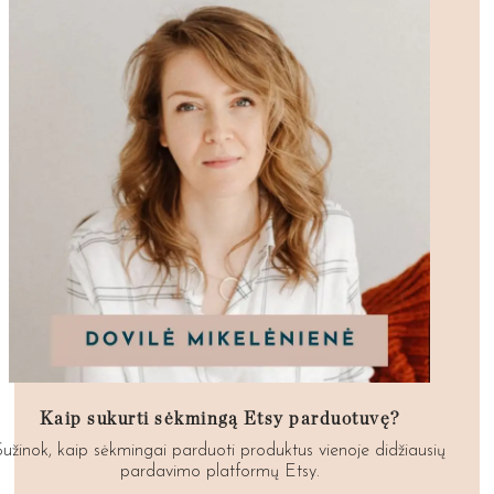
Kaip sukurti sėkmingą Etsy parduotuvę?
Sužinok, kaip sėkmingai parduoti produktus vienoje didžiausių
pardavimo platformų Etsy.