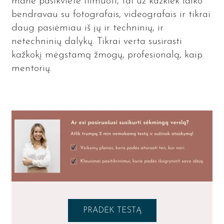
mane pasikvietė filmuoti, tai už kažkiek laiko
bendravau su fotografais, videografais ir tikrai
daug pasiėmiau iš jų ir techninių, ir
netechninių dalykų. Tikrai verta susirasti
kažkokį mėgstamą žmogų, profesionalą, kaip
mentorių.
PRADĖK TESTĄ