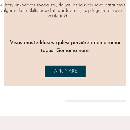
ė, Etsy rinkodaros specialistė, dalijasi geriausiais savo patarimais
įžvalgomis kaip iškilti, padidinti pardavimus, kaip legalizuoti savo
verslą ir kt.
Visas masterklases galėsi peržiūrėti nemokamai
tapusi Gomama nare.
TAPK NARE!