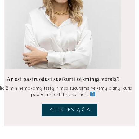
Ar esi pasiruošusi susikurti sėkmingą verslą?
lik 2 min nemokamą testą ir mes sukursime veiksmų planą, kuris
padės atsirasti ten, kur nori.
ATLIK TESTĄ ČIA