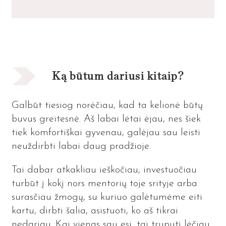
Ką būtum dariusi kitaip?
Galbūt tiesiog norėčiau, kad ta kelionė būtų
buvus greitesnė. Aš labai lėtai ėjau, nes šiek
tiek komfortiškai gyvenau, galėjau sau leisti
neuždirbti labai daug pradžioje.
Tai dabar atkakliau ieškočiau, investuočiau
turbūt į kokį nors mentorių toje srityje arba
surasčiau žmogų, su kuriuo galėtumėme eiti
kartu, dirbti šalia, asistuoti, ko aš tikrai
nedariau. Kai vienas sau esi, tai truputį lėčiau