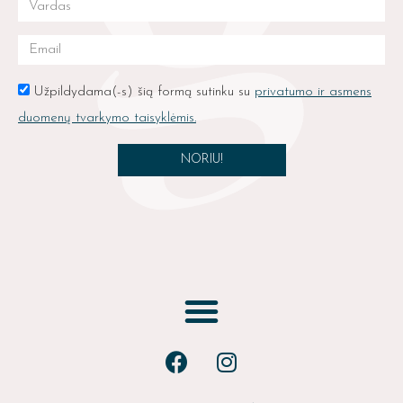
Užpildydama(-s) šią formą sutinku su
privatumo ir asmens
duomenų tvarkymo taisyklėmis.
NORIU!