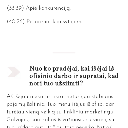
(33:39) Apie konkurenciją.
(40:26) Patarimai klausytojoms.
Nuo ko pradėjai, kai išėjai iš
ofisinio darbo ir supratai, kad
nori tuo užsiimti?
Aš išėjau niekur ir tikrai neturėjau stabilaus
pajamų šaltinio. Tuo metu išėjus iš ofiso, dar
turėjau vieną veiklą su tinkliniu marketingu.
Galvojau, kad kol aš įsivažiuosiu su video, su
tuo uždarbiauti, tačiau taip neįvyko. Bet aš