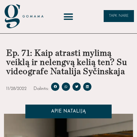
TAPK NARE
Ep. 71: Kaip atrasti mylimą
veiklą ir nelengvą kelią ten? Su
videografe Natalija Syčinskaja
11/28/2022
Dalintis:
APIE NATALIJĄ