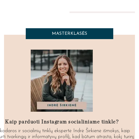
MASTERKLASĖS
Kaip parduoti Instagram socialiniame tinkle?
kodaros ir socialinių tinklų ekspertė Indrė Širkienė išmokys, kaip
urti tvarkingą ir informatyvų profilį, kad būtum atrasta, kokį turinį