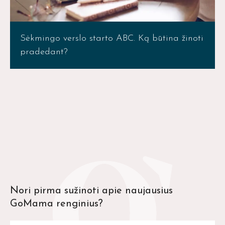
Sėkmingo verslo starto ABC. Ką būtina žinoti
pradedant?
Nori pirma sužinoti apie naujausius
GoMama renginius?