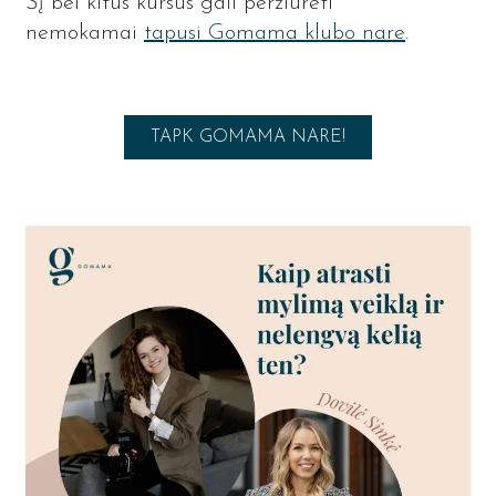
Šį bei kitus kursus gali peržiūrėti
nemokamai
tapusi Gomama klubo nare
.
TAPK GOMAMA NARE!