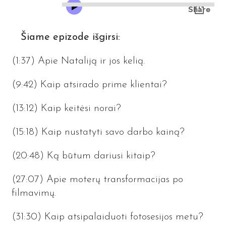
Šiame epizode išgirsi:
(1:37) Apie Nataliją ir jos kelią.
(9
:42
) Kaip atsirado prime klientai?
(13:12) Kaip keitėsi norai?
(15:18) Kaip nustatyti savo darbo kainą?
(20:48) Ką būtum dariusi kitaip?
(27:07) Apie moterų transformacijas po
filmavimų.
(31:30) Kaip atsipalaiduoti fotosesijos metu?