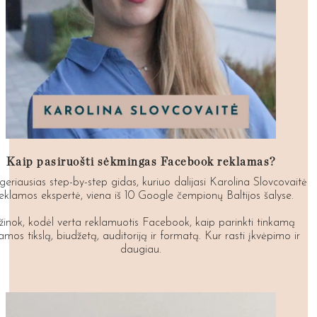
Kaip pasiruošti sėkmingas Facebook reklamas?
geriausias step-by-step gidas, kuriuo dalijasi Karolina Slovcovaitė
reklamos ekspertė, viena iš 10 Google čempionų Baltijos šalyse.
žinok, kodėl verta reklamuotis Facebook, kaip parinkti tinkamą
amos tikslą, biudžetą, auditoriją ir formatą. Kur rasti įkvėpimo ir
daugiau.