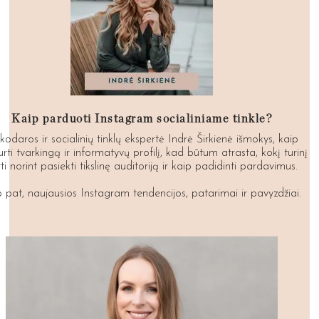
Kaip parduoti Instagram socialiniame tinkle?
kodaros ir socialinių tinklų ekspertė Indrė Širkienė išmokys, kaip
urti tvarkingą ir informatyvų profilį, kad būtum atrasta, kokį turinį
ti norint pasiekti tikslinę auditoriją ir kaip padidinti pardavimus.
p pat, naujausios Instagram tendencijos, patarimai ir pavyzdžiai.