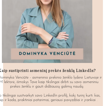
Kaip sustiprinti asmeninį prekės ženklą LinkedIn?
Dominyka Venciūtė - asmeninio prekinio ženklo lyderė Lietuvoje ir
M lektorė, išmokys Tave kaip tikslingai dirbti su savo asmeniniu
prekės ženklu ir gauti didžiausią galimą naudą.
 tikslingai susitvarkyti savo LinkedIn profilį, kokį turinį kurti: kas,
ip ir kada, praktiniai patarimai, geriausi pavyzdžiai ir įrankiai .