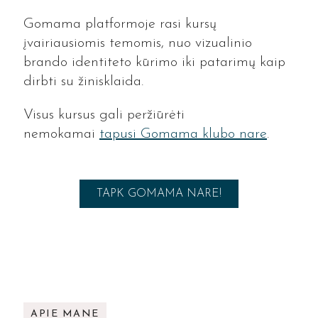
Gomama platformoje rasi kursų
įvairiausiomis temomis, nuo vizualinio
brando identiteto kūrimo iki patarimų kaip
dirbti su žinisklaida.
Visus kursus gali peržiūrėti
nemokamai
tapusi Gomama klubo nare
.
TAPK GOMAMA NARE!
APIE MANE