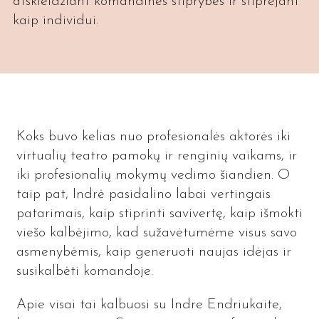
atskleidžiant komandines stiprybes ir stiprėjant
kaip individui.
Koks buvo kelias nuo profesionalės aktorės iki
virtualių teatro pamokų ir renginių vaikams, ir
iki profesionalių mokymų vedimo šiandien. O
taip pat, Indrė pasidalino labai vertingais
patarimais, kaip stiprinti savivertę, kaip išmokti
viešo kalbėjimo, kad sužavėtumėme visus savo
asmenybėmis, kaip generuoti naujas idėjas ir
susikalbėti komandoje.
Apie visai tai kalbuosi su Indre Endriukaite,