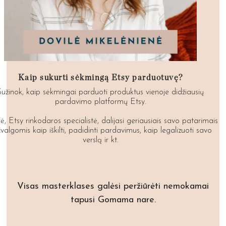
Kaip sukurti sėkmingą Etsy parduotuvę?
Sužinok, kaip sėkmingai parduoti produktus vienoje didžiausių
pardavimo platformų Etsy.
ė, Etsy rinkodaros specialistė, dalijasi geriausiais savo patarimais
įžvalgomis kaip iškilti, padidinti pardavimus, kaip legalizuoti savo
verslą ir kt.
Visas masterklases galėsi peržiūrėti nemokamai
tapusi Gomama nare.