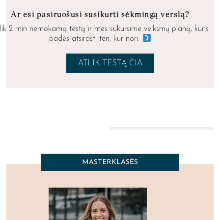
Ar esi pasiruošusi susikurti sėkmingą verslą?
lik 2 min nemokamą testą ir mes sukursime veiksmų planą, kuris
padės atsirasti ten, kur nori.
ATLIK TESTĄ ČIA
MASTERKLASĖS