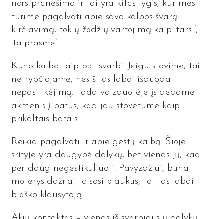
nors pranešimo ir tai yra kitas lygis, kur mes
turime pagalvoti apie savo kalbos švarą:
kirčiavimą, tokių žodžių vartojimą kaip ‘tarsi’,
‘ta prasme’.
Kūno kalba taip pat svarbi. Jeigu stovime, tai
netrypčiojame, nes šitas labai išduoda
nepasitikėjimą. Tada vaizduotėje įsidedame
akmenis į batus, kad jau stovėtume kaip
prikaltais batais.
Reikia pagalvoti ir apie gestų kalbą. Šioje
srityje yra daugybė dalykų, bet vienas jų, kad
per daug negestikuliuoti. Pavyzdžiui, būna
moterys dažnai taisosi plaukus, tai tas labai
blaško klausytoją.
Akių kontaktas – vienas iš svarbiausių dalykų.