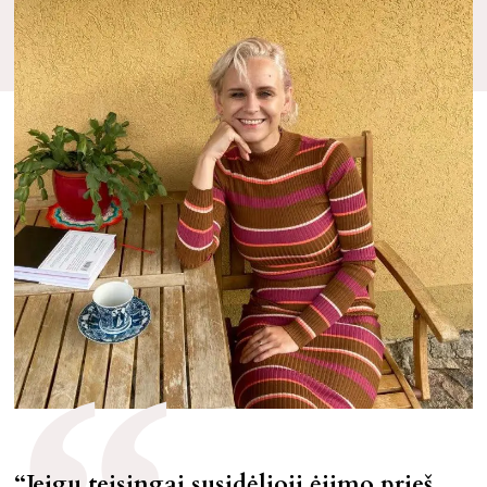
“Jeigu teisingai susidėlioji ėjimo prieš