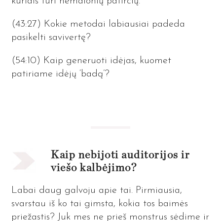
kuriais turi nemalonių patirčių.
(43:27) Kokie metodai labiausiai padeda
pasikelti savivertę?
(54:10) Kaip generuoti idėjas, kuomet
patiriame idėjų ‘badą’?
Kaip nebijoti auditorijos ir
viešo kalbėjimo?
Labai daug galvoju apie tai. Pirmiausia,
svarstau iš ko tai gimsta, kokia tos baimės
priežastis? Juk mes ne prieš monstrus sėdime ir