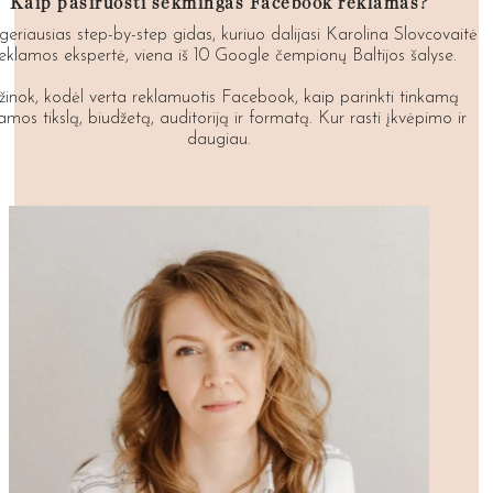
Kaip pasiruošti sėkmingas Facebook reklamas?
geriausias step-by-step gidas, kuriuo dalijasi Karolina Slovcovaitė
reklamos ekspertė, viena iš 10 Google čempionų Baltijos šalyse.
žinok, kodėl verta reklamuotis Facebook, kaip parinkti tinkamą
amos tikslą, biudžetą, auditoriją ir formatą. Kur rasti įkvėpimo ir
daugiau.