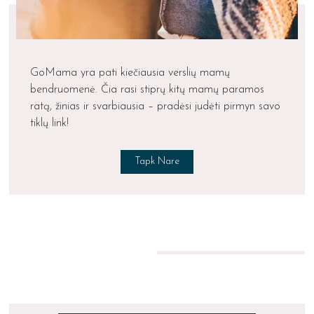
GoMama yra pati kiečiausia verslių mamų
bendruomenė. Čia rasi stiprų kitų mamų paramos
ratą, žinias ir svarbiausia – pradėsi judėti pirmyn savo
tiklų link!
Tapk Nare