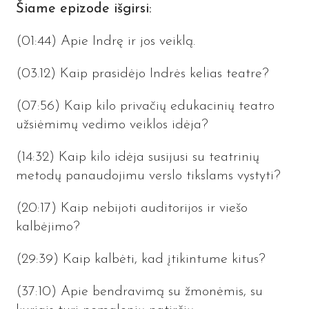
Šiame epizode išgirsi:
(01:44
) Apie Indrę ir jos veiklą.
(03.12) Kaip prasidėjo Indrės kelias teatre?
(07:56) Kaip kilo privačių edukacinių teatro
užsiėmimų vedimo veiklos idėja?
(14:32) Kaip kilo idėja susijusi su teatrinių
metodų panaudojimu verslo tikslams vystyti?
(20:17) Kaip nebijoti auditorijos ir viešo
kalbėjimo?
(29:39) Kaip kalbėti, kad įtikintume kitus?
(37:10) Apie bendravimą su žmonėmis, su