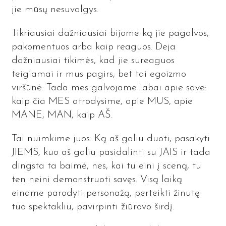
jie mūsų nesuvalgys.
Tikriausiai dažniausiai bijome ką jie pagalvos,
pakomentuos arba kaip reaguos. Deja
dažniausiai tikimės, kad jie sureaguos
teigiamai ir mus pagirs, bet tai egoizmo
viršūnė. Tada mes galvojame labai apie save:
kaip čia MES atrodysime, apie MUS, apie
MANE, MAN, kaip AŠ.
Tai nuimkime juos. Ką aš galiu duoti, pasakyti
JIEMS, kuo aš galiu pasidalinti su JAIS ir tada
dingsta ta baimė, nes, kai tu eini į sceną, tu
ten neini demonstruoti savęs. Visą laiką
einame parodyti personažą, perteikti žinutę
tuo spektakliu, pavirpinti žiūrovo širdį.