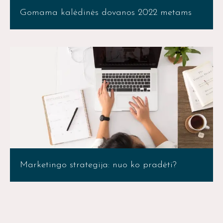
Gomama kalėdinės dovanos 2022 metams
Marketingo strategija: nuo ko pradėti?