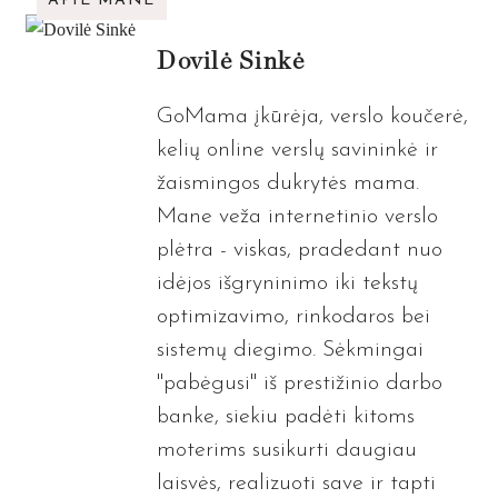
APIE MANE
Dovilė Sinkė
GoMama įkūrėja, verslo koučerė,
kelių online verslų savininkė ir
žaismingos dukrytės mama.
Mane veža internetinio verslo
plėtra - viskas, pradedant nuo
idėjos išgryninimo iki tekstų
optimizavimo, rinkodaros bei
sistemų diegimo. Sėkmingai
"pabėgusi" iš prestižinio darbo
banke, siekiu padėti kitoms
moterims susikurti daugiau
laisvės, realizuoti save ir tapti