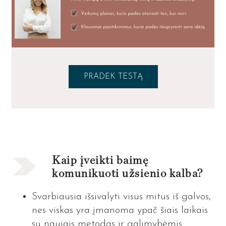
PRADĖK TESTĄ
Kaip įveikti baimę
komunikuoti užsienio kalba?
Svarbiausia išsivalyti visus mitus iš galvos,
nes viskas yra įmanoma ypač šiais laikais
su naujais metodas ir galimybėmis.