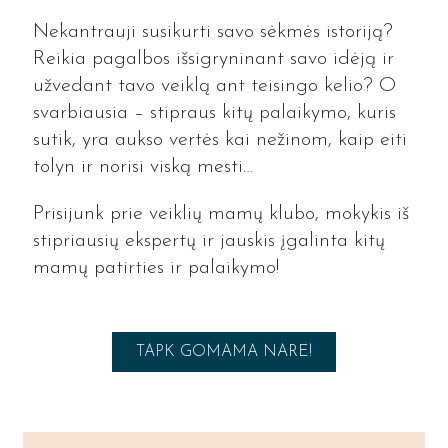
Nekantrauji susikurti savo sėkmės istoriją?
Reikia pagalbos išsigryninant savo idėją ir
užvedant tavo veiklą ant teisingo kelio? O
svarbiausia – stipraus kitų palaikymo, kuris
sutik, yra aukso vertės kai nežinom, kaip eiti
tolyn ir norisi viską mesti…
Prisijunk prie veiklių mamų klubo, mokykis iš
stipriausių ekspertų ir jauskis įgalinta kitų
mamų patirties ir palaikymo!
TAPK GOMAMA NARE!