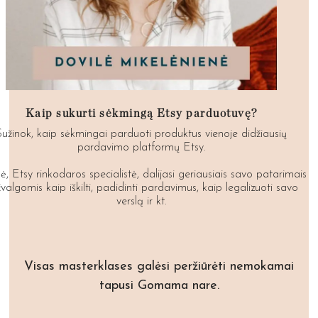
Kaip sukurti sėkmingą Etsy parduotuvę?
Sužinok, kaip sėkmingai parduoti produktus vienoje didžiausių
pardavimo platformų Etsy.
ė, Etsy rinkodaros specialistė, dalijasi geriausiais savo patarimais
įžvalgomis kaip iškilti, padidinti pardavimus, kaip legalizuoti savo
verslą ir kt.
Visas masterklases galėsi peržiūrėti nemokamai
tapusi Gomama nare.