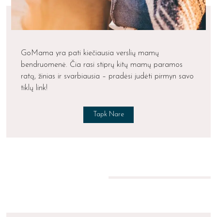
GoMama yra pati kiečiausia verslių mamų
bendruomenė. Čia rasi stiprų kitų mamų paramos
ratą, žinias ir svarbiausia – pradėsi judėti pirmyn savo
tiklų link!
Tapk Nare