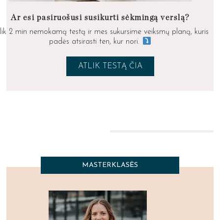
Ar esi pasiruošusi susikurti sėkmingą verslą?
lik 2 min nemokamą testą ir mes sukursime veiksmų planą, kuris
padės atsirasti ten, kur nori.
ATLIK TESTĄ ČIA
MASTERKLASĖS