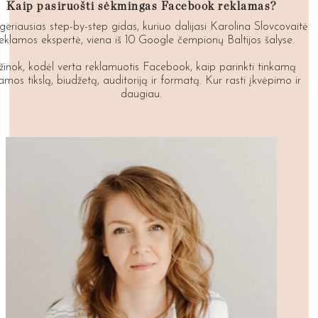
Kaip pasiruošti sėkmingas Facebook reklamas?
geriausias step-by-step gidas, kuriuo dalijasi Karolina Slovcovaitė
reklamos ekspertė, viena iš 10 Google čempionų Baltijos šalyse.
žinok, kodėl verta reklamuotis Facebook, kaip parinkti tinkamą
amos tikslą, biudžetą, auditoriją ir formatą. Kur rasti įkvėpimo ir
daugiau.