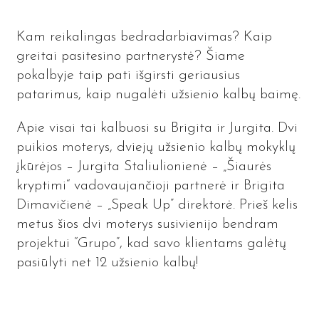
Kam reikalingas bedradarbiavimas? Kaip
greitai pasitesino partnerystė? Šiame
pokalbyje taip pati išgirsti geriausius
patarimus, kaip nugalėti užsienio kalbų baimę.
Apie visai tai kalbuosi su Brigita ir Jurgita. Dvi
puikios moterys, dviejų užsienio kalbų mokyklų
įkūrėjos – Jurgita Staliulionienė – „Šiaurės
kryptimi“ vadovaujančioji partnerė ir Brigita
Dimavičienė – „Speak Up” direktorė. Prieš kelis
metus šios dvi moterys susivienijo bendram
projektui “Grupo”, kad savo klientams galėtų
pasiūlyti net 12 užsienio kalbų!