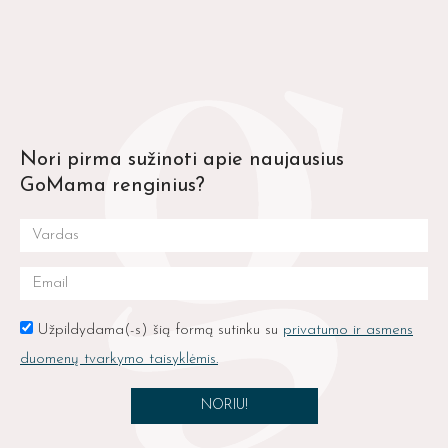
Nori pirma sužinoti apie naujausius
GoMama renginius?
Užpildydama(-s) šią formą sutinku su
privatumo ir asmens
duomenų tvarkymo taisyklėmis.
NORIU!