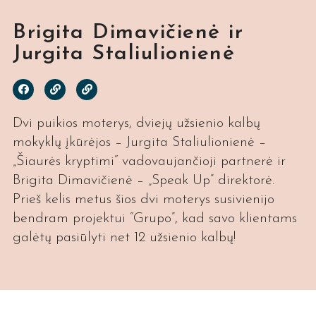
Brigita Dimavičienė ir
Jurgita Staliulionienė
Dvi puikios moterys, dviejų užsienio kalbų
mokyklų įkūrėjos – Jurgita Staliulionienė –
„Šiaurės kryptimi“ vadovaujančioji partnerė ir
Brigita Dimavičienė – „Speak Up” direktorė.
Prieš kelis metus šios dvi moterys susivienijo
bendram projektui “Grupo”, kad savo klientams
galėtų pasiūlyti net 12 užsienio kalbų!