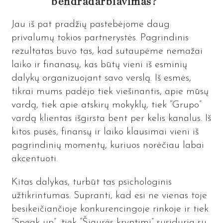
bendradarbiavimas?
Jau iš pat pradžių pastebėjome daug
privalumų tokios partnerystės. Pagrindinis
rezultatas buvo tas, kad sutaupėme nemažai
laiko ir finanasų, kas būtų vieni iš esminių
dalykų organizuojant savo verslą. Iš esmės,
tikrai mums padėjo tiek viešinantis, apie mūsų
vardą, tiek apie atskirų mokyklų, tiek “Grupo”
vardą klientas išgirsta bent per kelis kanalus. Iš
kitos pusės, finansų ir laiko klausimai vieni iš
pagrindinių momentų, kuriuos norėčiau labai
akcentuoti.
Kitas dalykas, turbūt tas psichologinis
užtikrintumas. Supranti, kad esi ne vienas toje
besikeičiančioje konkurencingoje rinkoje ir tiek
“Speak up”, tiek “Šiaurės kryptimi” susiduria su