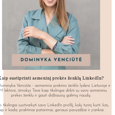
Kaip sustiprinti asmeninį prekės ženklą LinkedIn?
Dominyka Venciūtė - asmeninio prekinio ženklo lyderė Lietuvoje ir
M lektorė, išmokys Tave kaip tikslingai dirbti su savo asmeniniu
prekės ženklu ir gauti didžiausią galimą naudą.
 tikslingai susitvarkyti savo LinkedIn profilį, kokį turinį kurti: kas,
ip ir kada, praktiniai patarimai, geriausi pavyzdžiai ir įrankiai .