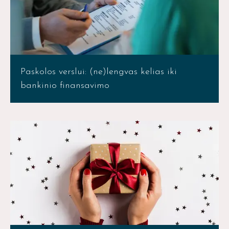
Paskolos verslui: (ne)lengvas kelias iki
bankinio finansavimo