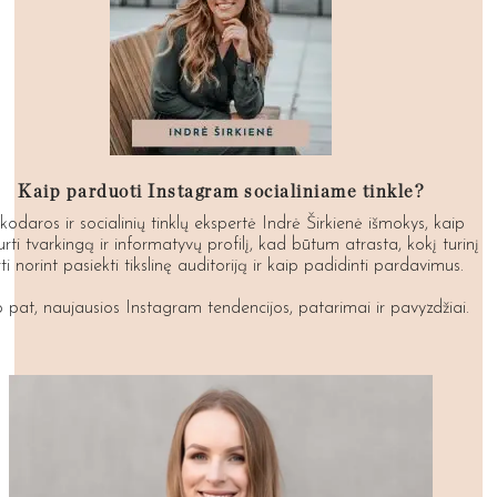
Kaip parduoti Instagram socialiniame tinkle?
kodaros ir socialinių tinklų ekspertė Indrė Širkienė išmokys, kaip
urti tvarkingą ir informatyvų profilį, kad būtum atrasta, kokį turinį
ti norint pasiekti tikslinę auditoriją ir kaip padidinti pardavimus.
p pat, naujausios Instagram tendencijos, patarimai ir pavyzdžiai.