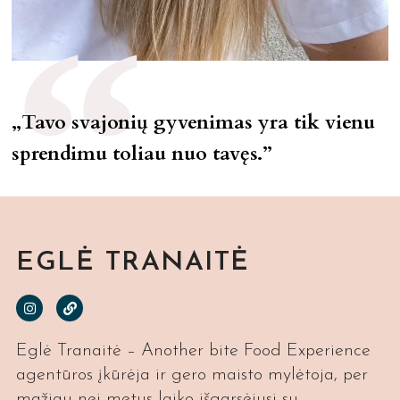
„Tavo svajonių gyvenimas yra tik vienu
sprendimu toliau nuo tavęs.”
EGLĖ TRANAITĖ
Eglė Tranaitė – Another bite Food Experience
agentūros įkūrėja ir gero maisto mylėtoja, per
mažiau nei metus laiko išgarsėjusi su