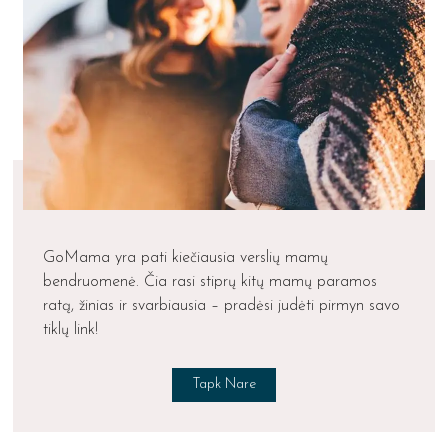
GoMama yra pati kiečiausia verslių mamų
bendruomenė. Čia rasi stiprų kitų mamų paramos
ratą, žinias ir svarbiausia – pradėsi judėti pirmyn savo
tiklų link!
Tapk Nare