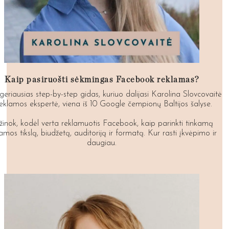
Kaip pasiruošti sėkmingas Facebook reklamas?
geriausias step-by-step gidas, kuriuo dalijasi Karolina Slovcovaitė
reklamos ekspertė, viena iš 10 Google čempionų Baltijos šalyse.
žinok, kodėl verta reklamuotis Facebook, kaip parinkti tinkamą
amos tikslą, biudžetą, auditoriją ir formatą. Kur rasti įkvėpimo ir
daugiau.