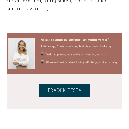
dideli profiliai, kurių sekėjų skaičius siekia
šimtai tūkstančių.
PRADĖK TESTĄ