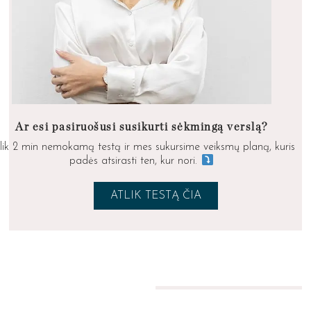
Ar esi pasiruošusi susikurti sėkmingą verslą?
lik 2 min nemokamą testą ir mes sukursime veiksmų planą, kuris
padės atsirasti ten, kur nori.
ATLIK TESTĄ ČIA