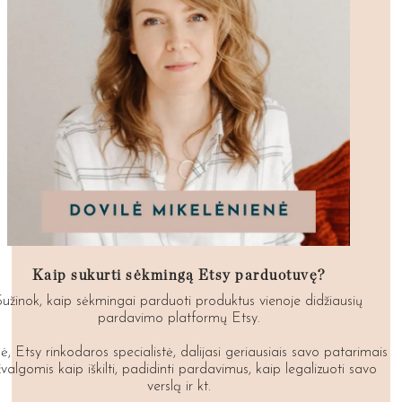
Kaip sukurti sėkmingą Etsy parduotuvę?
Sužinok, kaip sėkmingai parduoti produktus vienoje didžiausių
pardavimo platformų Etsy.
ė, Etsy rinkodaros specialistė, dalijasi geriausiais savo patarimais
įžvalgomis kaip iškilti, padidinti pardavimus, kaip legalizuoti savo
verslą ir kt.