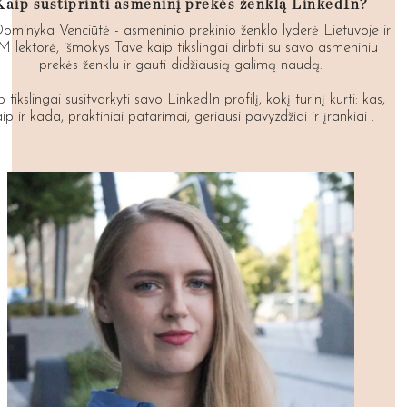
Kaip sustiprinti asmeninį prekės ženklą LinkedIn?
Dominyka Venciūtė - asmeninio prekinio ženklo lyderė Lietuvoje ir
M lektorė, išmokys Tave kaip tikslingai dirbti su savo asmeniniu
prekės ženklu ir gauti didžiausią galimą naudą.
 tikslingai susitvarkyti savo LinkedIn profilį, kokį turinį kurti: kas,
ip ir kada, praktiniai patarimai, geriausi pavyzdžiai ir įrankiai .