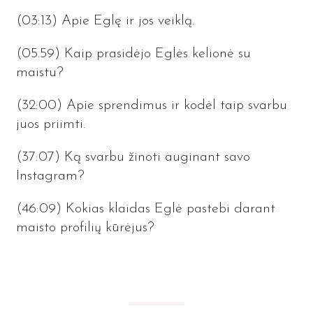
(03:13
) Apie Eglę ir jos veiklą.
(05.59) Kaip prasidėjo Eglės kelionė su
maistu?
(32:00) Apie sprendimus ir kodėl taip svarbu
juos priimti.
(37:07) Ką svarbu žinoti auginant savo
Instagram?
(46:09) Kokias klaidas Eglė pastebi darant
maisto profilių kūrėjus?