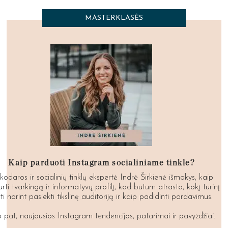
MASTERKLASĖS
Kaip parduoti Instagram socialiniame tinkle?
kodaros ir socialinių tinklų ekspertė Indrė Širkienė išmokys, kaip
urti tvarkingą ir informatyvų profilį, kad būtum atrasta, kokį turinį
ti norint pasiekti tikslinę auditoriją ir kaip padidinti pardavimus.
p pat, naujausios Instagram tendencijos, patarimai ir pavyzdžiai.