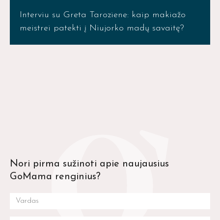
Interviu su Greta Taroziene​: kaip makiažo
meistrei patekti į Niujorko madų savaitę?
Nori pirma sužinoti apie naujausius
GoMama renginius?