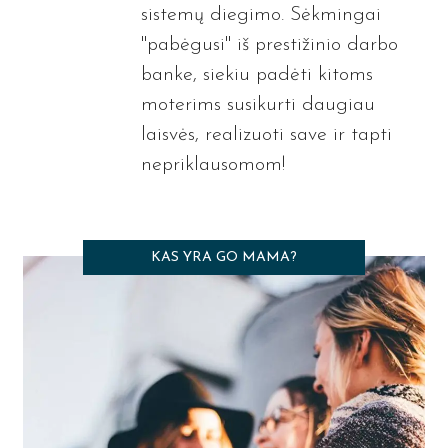
sistemų diegimo. Sėkmingai
"pabėgusi" iš prestižinio darbo
banke, siekiu padėti kitoms
moterims susikurti daugiau
laisvės, realizuoti save ir tapti
nepriklausomom!
KAS YRA GO MAMA?