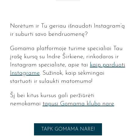
Norėtum ir Tu geriau išnaudoti Instagram’ą
ir suburti savo bendruomenę?
Gomama platformoje turime specialiai Tau
įrašę kursą su Indre Širkiene, rinkodaros ir
Instagram specialiste, apie tai
kaip parduoti
Instagrame
. Sužinok, kaip sėkmingai
startuoti ir sulaukti matomumo!
Šį bei kitus kursus gali peržiūrėti
nemokamai
tapusi Gomama klubo nare
.
TAPK GOMAMA NARE!