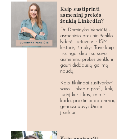
Kaip sustiprinti
asmeninį prekės
ženklą LinkedIn?
Dr. Dominyka Venciūtė -
asmeninio prekinio ženklo
lyderė Lietuvoje ir ISM
lektorė, išmokys Tave kaip
tikslingai dirbti su savo
asmeniniu prekės ženklu ir
gauti didžiausią galimą
naudą.
Kaip tikslingai susitvarkyti
savo LinkedIn profilį, kokį
turinį kurti: kas, kaip ir
kada, praktiniai patarimai,
geriausi pavyzdžiai ir
įrankiai .