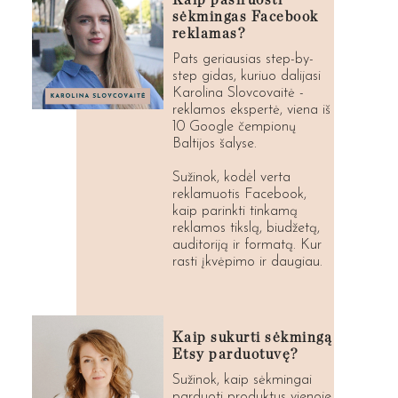
Kaip pasiruošti
sėkmingas Facebook
reklamas?
Pats geriausias step-by-
step gidas, kuriuo dalijasi
Karolina Slovcovaitė -
reklamos ekspertė, viena iš
10 Google čempionų
Baltijos šalyse.
Sužinok, kodėl verta
reklamuotis Facebook,
kaip parinkti tinkamą
reklamos tikslą, biudžetą,
auditoriją ir formatą. Kur
rasti įkvėpimo ir daugiau.
Kaip sukurti sėkmingą
Etsy parduotuvę?
Sužinok, kaip sėkmingai
parduoti produktus vienoje