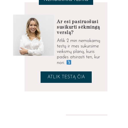
Ar esi pasiruošusi
susikurti sėkmingą
verslą?
Atlik 2 min nemokamą
testą ir mes sukursime
veiksmų planą, kuris
padės atsirasti ten, kur
nori.
ATLIK TESTĄ ČIA