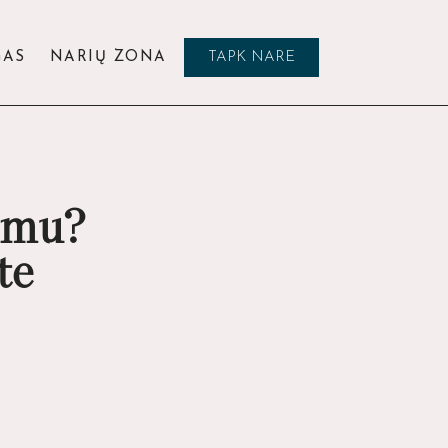
GAS
NARIŲ ZONA
TAPK NARE
kimu?
te