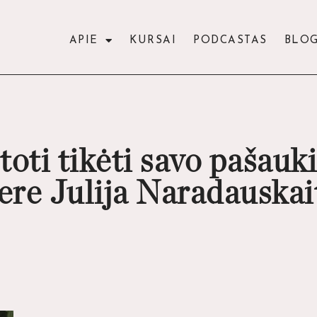
APIE
KURSAI
PODCASTAS
BLO
toti tikėti savo pašau
nere Julija Naradauskai