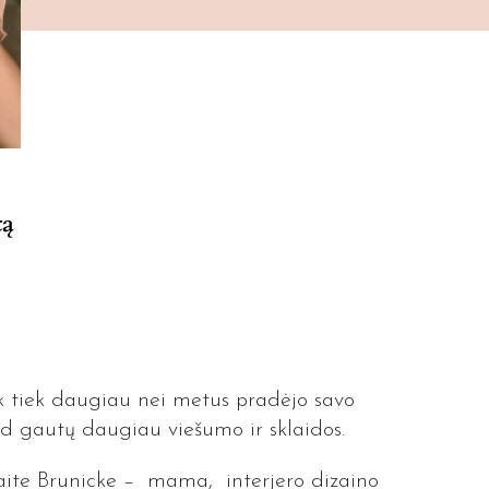
tą
šiek tiek daugiau nei metus pradėjo savo
ad gautų daugiau viešumo ir sklaidos.
kaite Brunicke – mama, interjero dizaino