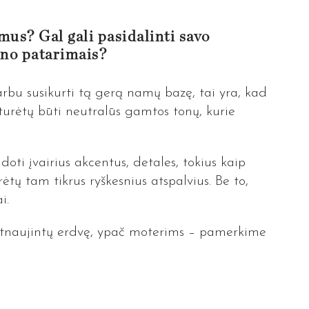
mus? Gal gali pasidalinti savo
aino patarimais?
rbu susikurti tą gerą namų bazę, tai yra, kad
turėtų būti neutralūs gamtos tonų, kurie
ti įvairius akcentus, detales, tokius kaip
rėtų tam tikrus ryškesnius atspalvius. Be to,
ai.
e atnaujintų erdvę, ypač moterims – pamerkime