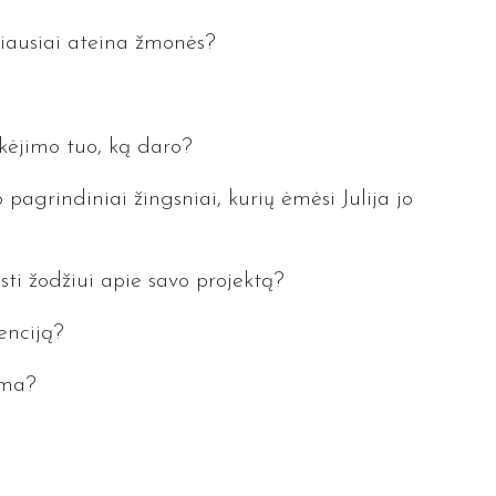
niausiai ateina žmonės?
tikėjimo tuo, ką daro?
 pagrindiniai žingsniai, kurių ėmėsi Julija jo
isti žodžiui apie savo projektą?
enciją?
ama?