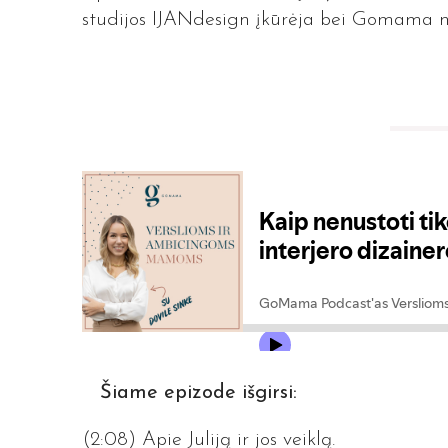
studijos IJANdesign įkūrėja bei Gomama n
Šiame epizode išgirsi:
(2:08) Apie Juliją ir jos veiklą.