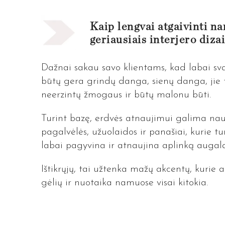
Kaip lengvai atgaivinti na
geriausiais interjero diz
Dažnai sakau savo klientams, kad labai sva
būtų gera grindų danga, sienų danga, jie 
neerzintų žmogaus ir būtų malonu būti.
Turint bazę, erdvės atnaujimui galima naudo
pagalvėlės, užuolaidos ir panašiai, kurie tu
labai pagyvina ir atnaujina aplinką augal
Ištikrųjų, tai užtenka mažų akcentų, kuri
gėlių ir nuotaika namuose visai kitokia.