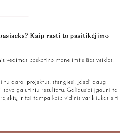
 pasiseks? Kaip rasti to pasitikėjimo
nis vedimas paskatino mane imtis šios veiklos.
i tu darai projektus, stengiesi, įdedi daug
si savo galutiniu rezultatu. Galiausiai įgauni to
rojektų ir tai tampa kaip vidinis varikliukas eiti