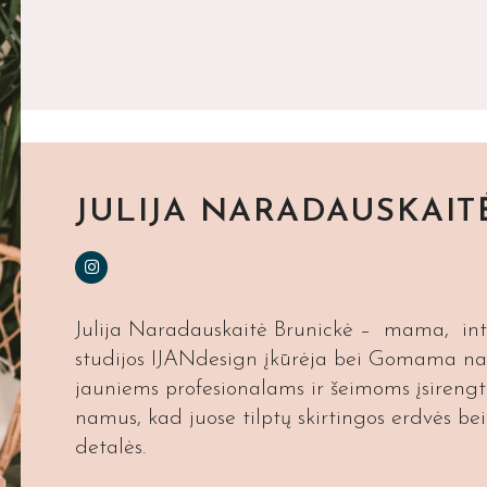
JULIJA NARADAUSKAIT
Julija Naradauskaitė Brunickė – mama, inte
studijos IJANdesign įkūrėja bei Gomama nar
jauniems profesionalams ir šeimoms įsirengt
namus, kad juose tilptų skirtingos erdvės bei
detalės.