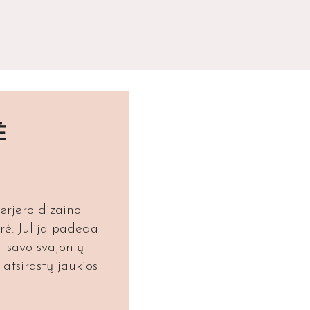
Ė
rjero dizaino
ė. Julija padeda
i savo svajonių
 atsirastų jaukios