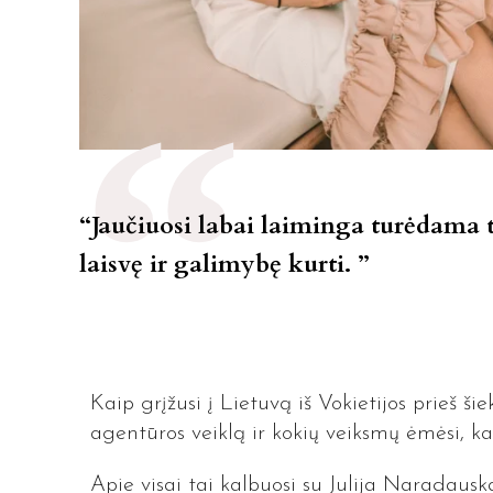
“Jaučiuosi labai laiminga turėdama 
laisvę ir galimybę kurti. ”
Kaip grįžusi į Lietuvą iš Vokietijos prieš 
agentūros veiklą ir kokių veiksmų ėmėsi, k
Apie visai tai kalbuosi su Julija Naradaus