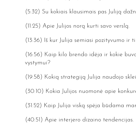
(5:32) Su kokiais klausimais pas Juliją daž
(11:25) Apie Julijos norą kurti savo verslą.
(13:36) Iš kur Julija semiasi pozityvumo ir 
(16:56) Kaip kilo brendo idėja ir kokie buvo
vystymui?
(19:58) Kokią strategiją Julija naudojo skle
(30:10) Kokia Julijos nuomonė apie konkur
(31:52) Kaip Julija viską spėja būdama m
(40:51) Apie interjero dizaino tendencijas.