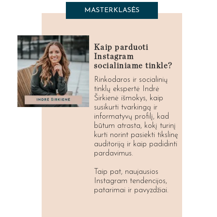
MASTERKLASĖS
Kaip parduoti
Instagram
socialiniame tinkle?
Rinkodaros ir socialinių
tinklų ekspertė Indrė
Širkienė išmokys, kaip
susikurti tvarkingą ir
informatyvų profilį, kad
būtum atrasta, kokį turinį
kurti norint pasiekti tikslinę
auditoriją ir kaip padidinti
pardavimus.
Taip pat, naujausios
Instagram tendencijos,
patarimai ir pavyzdžiai.