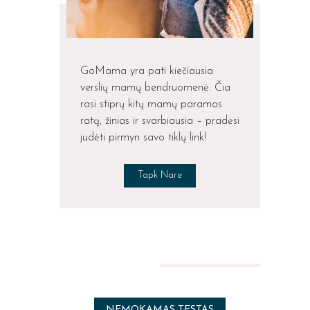
GoMama yra pati kiečiausia
verslių mamų bendruomenė. Čia
rasi stiprų kitų mamų paramos
ratą, žinias ir svarbiausia – pradėsi
judėti pirmyn savo tiklų link!
Tapk Nare
NEMOKAMAS TESTAS