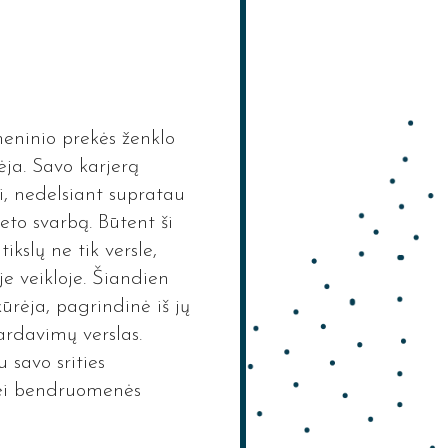
eninio prekės ženklo
ja. Savo karjerą
i, nedelsiant supratau
eto svarbą. Būtent ši
ikslų ne tik versle,
e veikloje. Šiandien
ūrėja, pagrindinė iš jų
ardavimų verslas.
 savo srities
bei bendruomenės