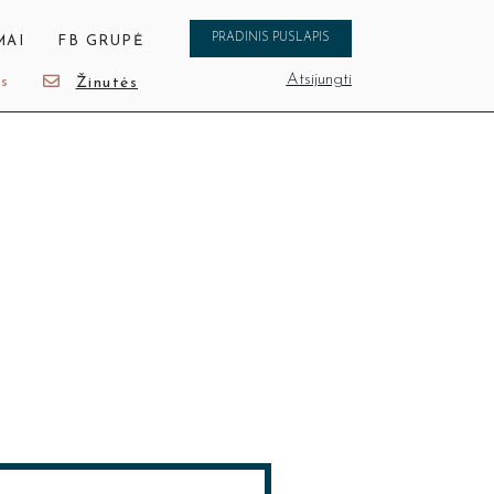
PRADINIS PUSLAPIS
MAI
FB GRUPĖ
Atsijungti
is
Žinutės