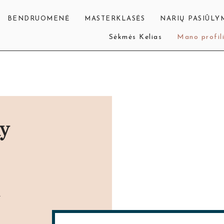
BENDRUOMENĖ​
MASTERKLASĖS
NARIŲ PASIŪLY
Sėkmės Kelias
Mano profil
y
R