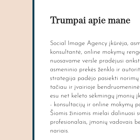
Trumpai apie mane
Social Image Agency įkūrėja, asm
konsultantė, online mokymų rengė
nuosavame versle pradėjusi ankst
asmeninio prekės ženklo ir autorit
strategija padėjo pasiekti norimų t
tačiau ir įvairioje bendruomeninėj
esu net keleto sėkmingų įmonių įk
- konsultacijų ir online mokymų p
Šiomis žiniomis mielai dalinuosi su
profesionalais, įmonių vadovais 
nariais.