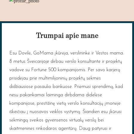
Trumpai apie mane
Esu Dovilė, GoMama įkūrėja, verslininkė ir Vestos mama.
8 metus Šveicarijoje dirbau verslo konsultante ir projektų
vadove su Fortune 500 kompanijomis. Per savo karjerą
prisidėjau prie multimilijoninių projektų sėkmės
didžiausiose pasaulio bankuose. Priėmusi sprendimą, kad
nesu pakankamai laiminga dirbdama didelėse
kompanijose, prestižinę vietą verslo konsultacijų įmonėje
iškeičiau į nuosavos veiklos vystymą. Šiandien esu įkūrusi
sėkmingą sveikos gyvensenos virtualų verslą bei
skaitmeninės rinkodaros agentūrą. Daug patyrusi ir