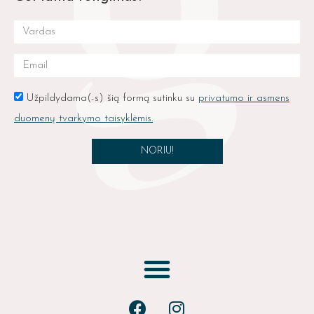
Užpildydama(-s) šią formą sutinku su
privatumo ir asmens
duomenų tvarkymo taisyklėmis.
NORIU!