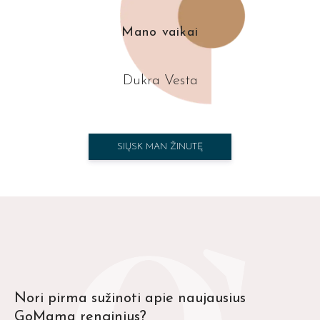
Mano vaikai
Dukra Vesta
SIŲSK MAN ŽINUTĘ
Nori pirma sužinoti apie naujausius
GoMama renginius?