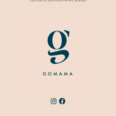
Gomama bendruomenės įkūrėja