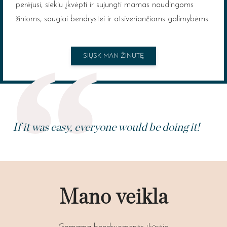
perėjusi, siekiu įkvėpti ir sujungti mamas naudingoms
žinioms, saugiai bendrystei ir atsiveriančioms galimybėms.
SIŲSK MAN ŽINUTĘ
If it was easy, everyone would be doing it!
Mano veikla