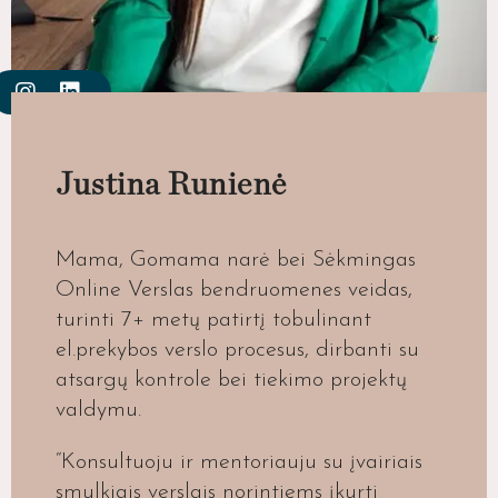
Justina Runienė
Mama, Gomama narė bei Sėkmingas
Online Verslas bendruomenes veidas,
turinti 7+ metų patirtį tobulinant
el.prekybos verslo procesus, dirbanti su
atsargų kontrole bei tiekimo projektų
valdymu.
“Konsultuoju ir mentoriauju su įvairiais
smulkiais verslais norintiems įkurti