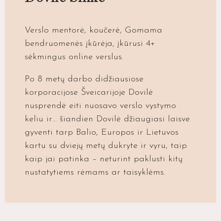
Verslo mentorė, koučerė, Gomama
bendruomenės įkūrėja, įkūrusi 4+
sėkmingus online verslus.
Po 8 metų darbo didžiausiose
korporacijose Šveicarijoje Dovilė
nusprendė eiti nuosavo verslo vystymo
keliu ir… šiandien Dovilė džiaugiasi laisve
gyventi tarp Balio, Europos ir Lietuvos
kartu su dviejų metų dukryte ir vyru, taip
kaip jai patinka – neturint paklusti kitų
nustatytiems rėmams ar taisyklėms.