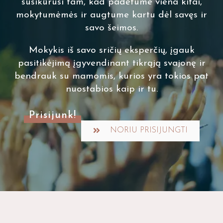
susikūrusi tam, kad padėtume viena kitai,
mokytumėmės ir augtume kartu dėl savęs ir
savo šeimos.
Mokykis iš savo sričių eksperčių, įgauk
pasitikėjimą įgyvendinant tikrąją svajonę ir
bendrauk su mamomis, kurios yra tokios pat
nuostabios kaip ir tu.
Prisijunk!
NORIU PRISIJUNGTI