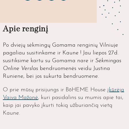
Apie renginį
Po dviejų sėkmingų Gomama renginių Vilniuje
pagaliau susitinkame ir Kaune ! Jau liepos 27d.
susitiksime kartu su Gomama nare ir
Sėkmingas
Online Verslas
bendruomenės veidu Justina
Runiene, bei jos sukurta bendruomene.
O prie mūsų prisijungs ir BōHEME House
įkūrėja
Vaiva Mažonė
, kuri pasidalins su mumis apie tai,
kaip jai pavyko įkurti tokią užburiančią vietą
Kaune.