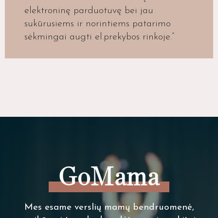
elektroninę parduotuvę bei jau
sukūrusiems ir norintiems patarimo
sėkmingai augti el.prekybos rinkoje.”
GoMama
Mes esame verslių mamų bendruomenė,