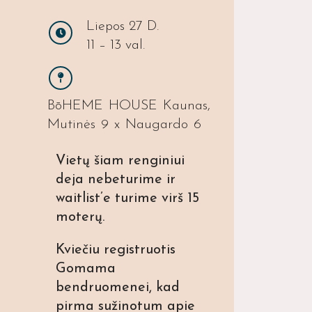
Liepos 27 D.
11 – 13 val.
BōHEME HOUSE Kaunas,
Mutinės 9 x Naugardo 6
Vietų šiam renginiui
deja nebeturime ir
waitlist’e turime virš 15
moterų.
Kviečiu registruotis
Gomama
bendruomenei, kad
pirma sužinotum apie