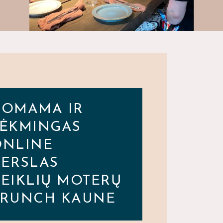
GOMAMA IR
SĖKMINGAS
ONLINE
ERSLAS
EIKLIŲ MOTERŲ
BRUNCH KAUNE