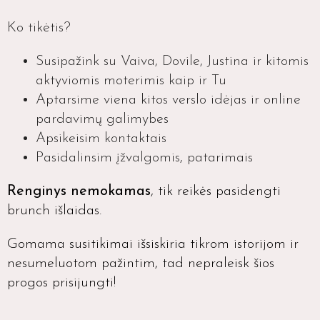
Ko tikėtis?
Susipažink su Vaiva, Dovile, Justina ir kitomis
aktyviomis moterimis kaip ir Tu
Aptarsime viena kitos verslo idėjas ir online
pardavimų galimybes
Apsikeisim kontaktais
Pasidalinsim įžvalgomis, patarimais
Renginys nemokamas
, tik reikės pasidengti
brunch išlaidas.
Gomama susitikimai išsiskiria tikrom istorijom ir
nesumeluotom pažintim, tad nepraleisk šios
progos prisijungti!