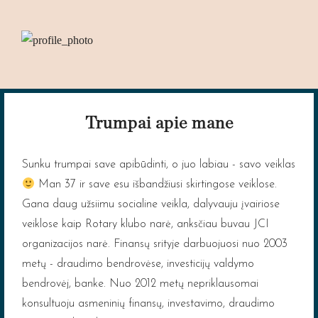
Trumpai apie mane
Sunku trumpai save apibūdinti, o juo labiau - savo veiklas
Man 37 ir save esu išbandžiusi skirtingose veiklose.
Gana daug užsiimu socialine veikla, dalyvauju įvairiose
veiklose kaip Rotary klubo narė, anksčiau buvau JCI
organizacijos narė. Finansų srityje darbuojuosi nuo 2003
metų - draudimo bendrovėse, investicijų valdymo
bendrovėj, banke. Nuo 2012 metų nepriklausomai
konsultuoju asmeninių finansų, investavimo, draudimo