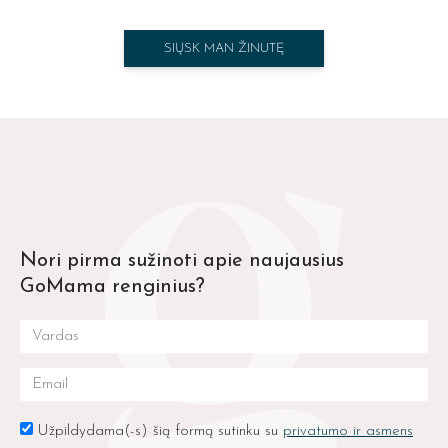
SIŲSK MAN ŽINUTĘ
Nori pirma sužinoti apie naujausius
GoMama renginius?
Užpildydama(-s) šią formą sutinku su
privatumo ir asmens