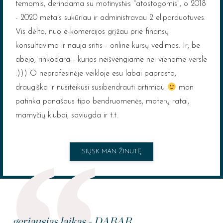
temomis, derindama su motinystės "atostogomis", o 2018
- 2020 metais sukūriau ir administravau 2 el.parduotuves.
Vis dėlto, nuo e-komercijos grįžau prie finansų
konsultavimo ir nauja sritis - online kursų vedimas. Ir, be
abejo, rinkodara - kurios neišvengiame nei viename versle
:))) O neprofesinėje veikloje esu labai paprasta,
draugiška ir nusiteikusi susibendrauti artimiau
man
patinka panašaus tipo bendruomenės, moterų ratai,
mamyčių klubai, saviugda ir t.t.
SIŲSK MAN ŽINUTĘ
geriausias laikas - DABAR